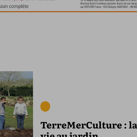
TerreMerCulture : l
vie au jardin