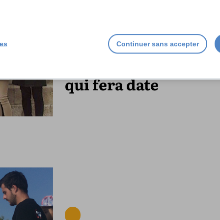
ies
Continuer sans accepter
Un 30e anniversaire
qui fera date