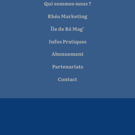
Qui sommes-nous ?
Rhéa Marketing
Île de Ré Mag’
Infos Pratiques
Abonnement
Partenariats
Contact