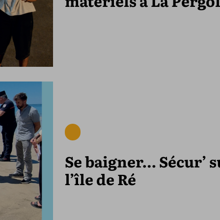
matériels à La Pergo
Se baigner… Sécur’ s
l’île de Ré