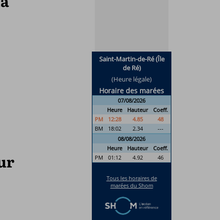
la
ur