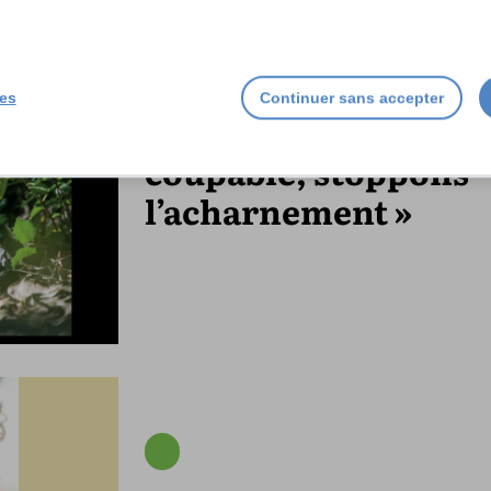
ies
Continuer sans accepter
« Renard non
coupable, stoppons
l’acharnement »