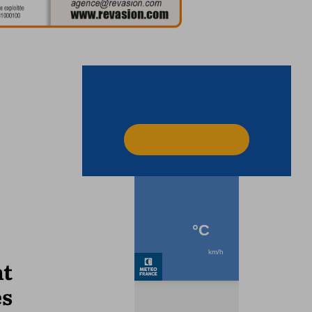
nt
es