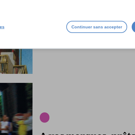
Et de six pour « L’île
ies
Continuer sans accepter
aux Livres »