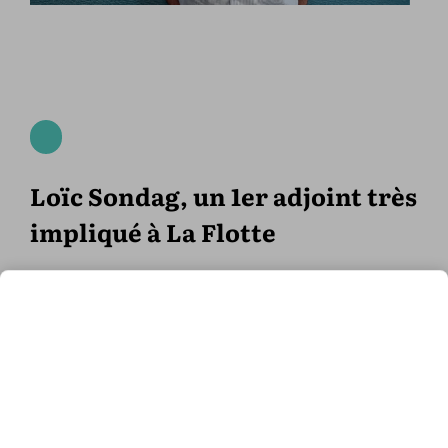
Loïc Sondag, un 1er adjoint très
impliqué à La Flotte