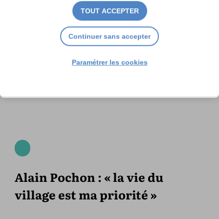
TOUT ACCEPTER
Continuer sans accepter
Paramétrer les cookies
Alain Pochon : « la vie du
village est ma priorité »