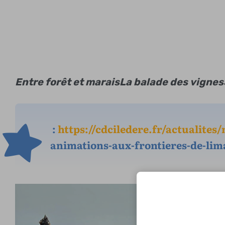
Entre forêt et marais
La balade des vignes
:
https://cdciledere.fr/actualites
animations-aux-frontieres-de-lim