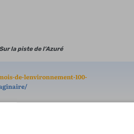
Sur la piste de l’Azuré
/mois-de-lenvironnement-100-
aginaire/