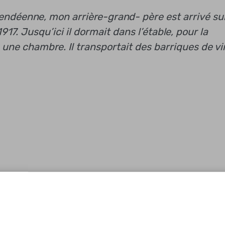
endéenne, mon arrière-grand- père est arrivé su
17. Jusqu’ici il dormait dans l’étable, pour la
eu une chambre. Il transportait des barriques de vi