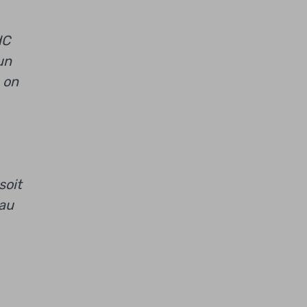
dC
un
 on
soit
 au