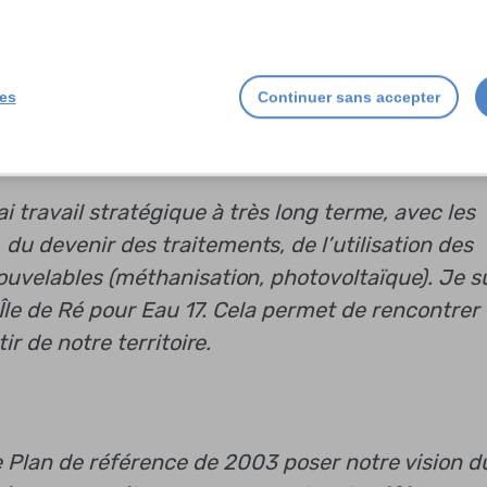
ies
Continuer sans accepter
i travail stratégique à très long terme, avec les
 du devenir des traitements, de l’utilisation des
uvelables (méthanisation, photovoltaïque). Je s
 Île de Ré pour Eau 17. Cela permet de rencontrer
r de notre territoire.
e Plan de référence de 2003 poser notre vision d