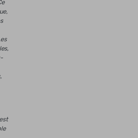
Ce
ue,
es
Les
les,
u-
,
est
ble