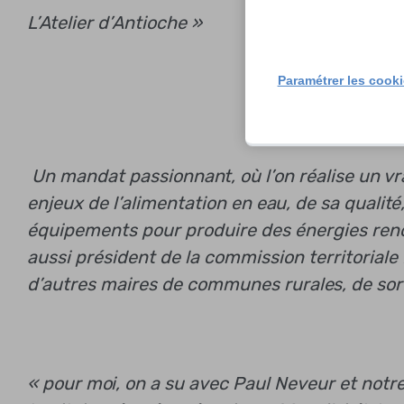
L’Atelier d’Antioche »
Paramétrer les cook
Un mandat passionnant, où l’on réalise un vra
enjeux de l’alimentation en eau, de sa qualité,
équipements pour produire des énergies reno
aussi président de la commission territoriale
d’autres maires de communes rurales, de sorti
« pour moi, on a su avec Paul Neveur et notr