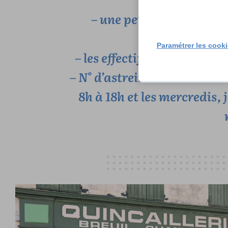
– une permanence se tien
municipale 
Paramétrer les cook
– les effectifs sont portés 
– N° d’astreinte :06.81.52.71
8h à 18h et les mercredis, 