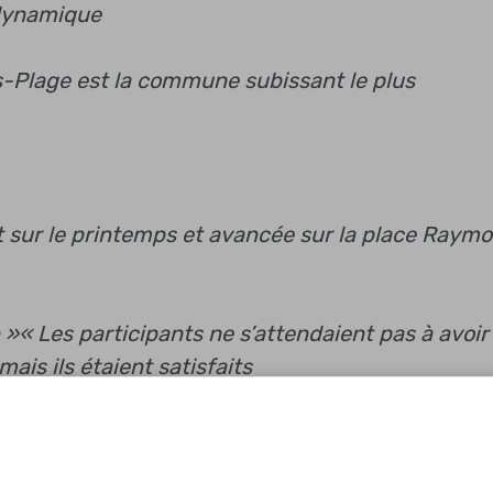
 dynamique
is-Plage est la commune subissant le plus
t sur le printemps et avancée sur la place Raym
 »
« Les participants ne s’attendaient pas à avoir
ais ils étaient satisfaits
du 1er juillet :