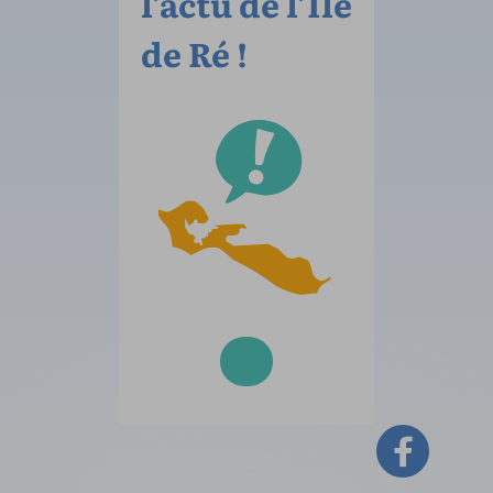
l’actu de l’Île
de Ré !