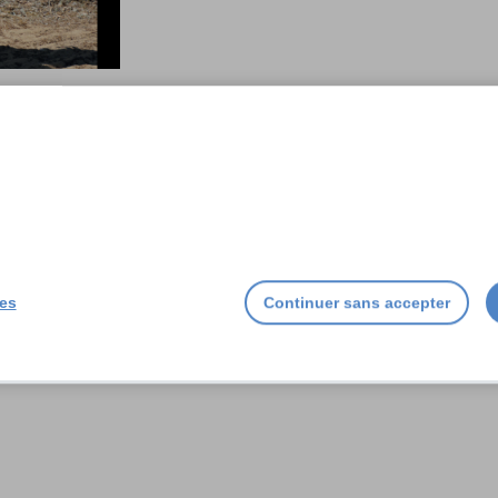
ies
Continuer sans accepter
L’île en alerte