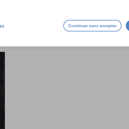
ieres-guilbon.com
ies
Continuer sans accepter
La Presqu’Île