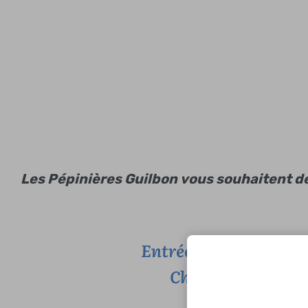
Les Pépinières Guilbon vous souhaitent de
Entrée de la zone art
Chemin du Moulin
05 4