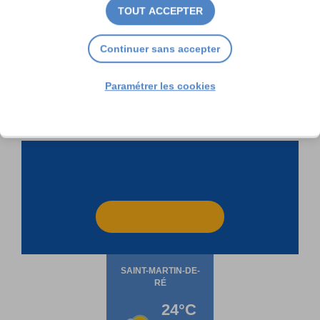
TOUT ACCEPTER
« Rencontre insolite » chez
Continuer sans accepter
Aurélie Courcier
Paramétrer les cookies