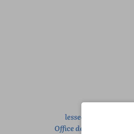
lessecretsdulittora
Office de Tourisme de St