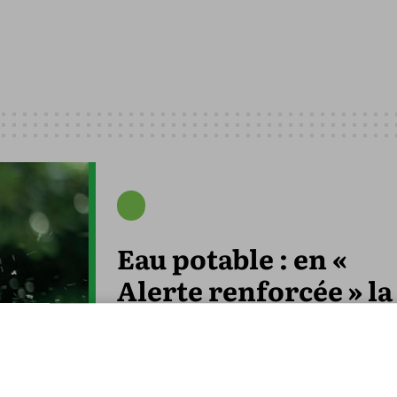
Eau potable : en «
Alerte renforcée » la
Charente- Maritime
pourrait passer en «
Crise »