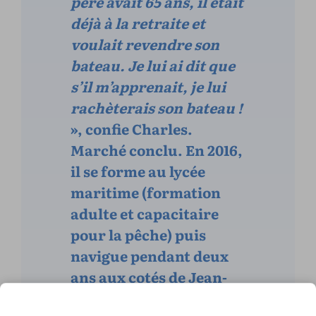
père avait 65 ans, il était
déjà à la retraite et
voulait revendre son
bateau. Je lui ai dit que
s’il m’apprenait, je lui
rachèterais son bateau !
», confie Charles.
Marché conclu. En 2016,
il se forme au lycée
maritime (formation
adulte et capacitaire
pour la pêche) puis
navigue pendant deux
ans aux cotés de Jean-
Pierre Caillaud. Il