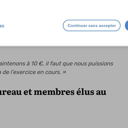
galement organiser une soirée loto, voire d’autr
ies
Continuer sans accepter
ntenons à 10 €, il faut que nous puissions
 de l’exercice en cours. »
reau et membres élus au