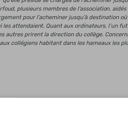
 qu’elle préside se chargea de l’acheminer jusqu
Erfoud, plusieurs membres de l’association, aidés
rgement pour l’acheminer jusqu’à destination où 
 les attendaient. Quant aux ordinateurs, l’un fut
les autres prirent la direction du collège. Concer
é aux collégiens habitant dans les hameaux les pl
éjour marocain qu’ils ont besoin de salles de cla
riel scolaire sur place pourrait être une solutio
aniser à travers l’île de Ré des manifestations afi
de ce projet. Ainsi, en juillet, la journée méchoui 