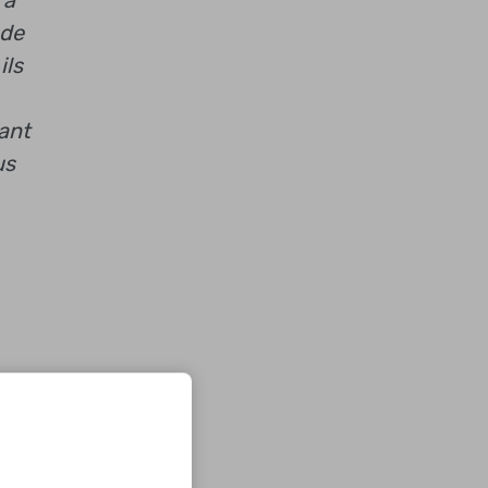
’à
 de
ils
nant
us
sse.
n
n de
est