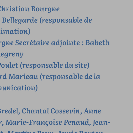
 Christian Bourgne
n Bellegarde (responsable de
nimation)
rgne Secrétaire adjointe : Babeth
egreny
oulet (responsable du site)
ard Marieau (responsable de la
unication)
Bredel, Chantal Cossevin, Anne
er, Marie-Françoise Penaud, Jean-
et, Martine Poux, Annie Rayton,