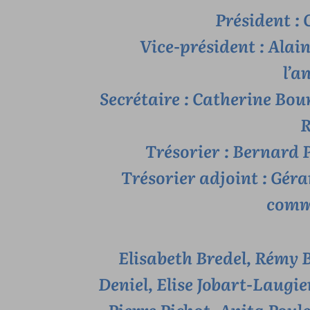
Président :
Vice-président : Alai
l’a
Secrétaire : Catherine Bou
R
Trésorier : Bernard P
Trésorier adjoint : Gér
comm
Elisabeth Bredel, Rémy 
Deniel, Elise Jobart-Laugi
Pierre Pichot, Anita Poul