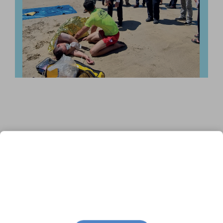
Se baigner… Sécur’ sur l’île de
Ré