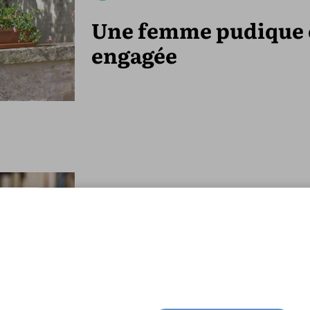
Une femme pudique 
engagée
Un coach minceur à