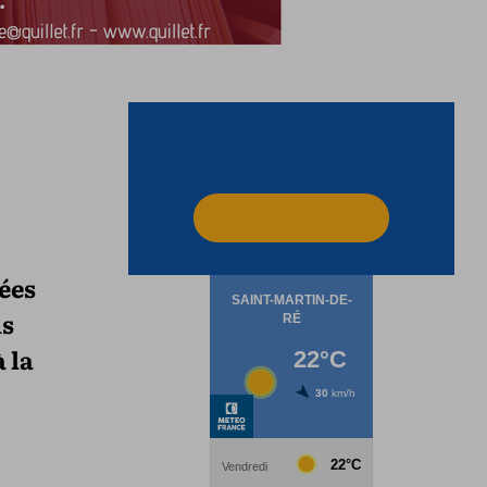
sées
ls
 la