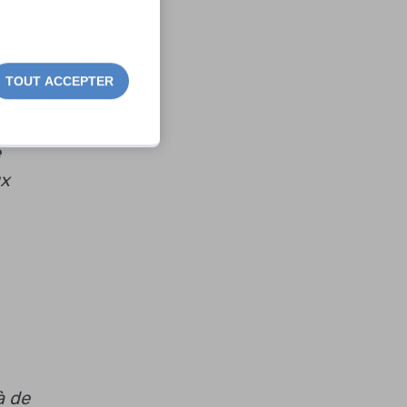
r
TOUT ACCEPTER
e
ux
à de