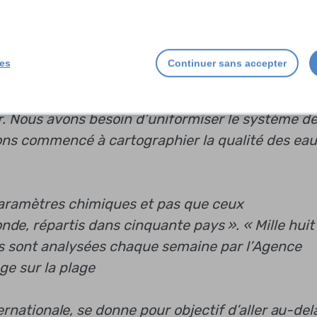
 »
« améliorant les politiques publiques pour cible
ies
Continuer sans accepter
er. Nous avons besoin d’uniformiser le système d
ns commencé à cartographier la qualité des ea
paramètres chimiques et pas que ceux
nde, répartis dans cinquante pays ». « Mille huit
ais sont analysées chaque semaine par l’Agence
ge sur la plage
ternationale, se donne pour objectif d’aller au-del