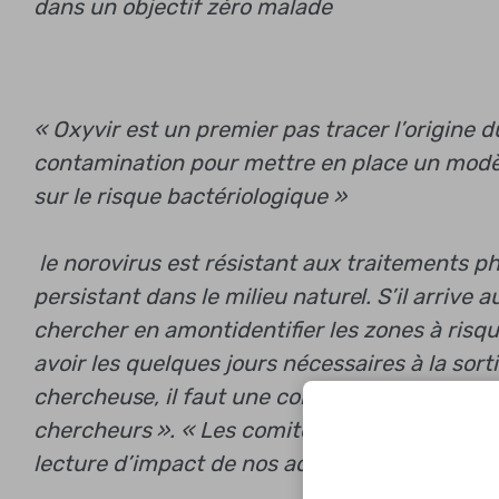
dans un objectif zéro malade
« Oxyvir est un premier pas
tracer l’origine d
contamination pour mettre en place un modè
sur le risque bactériologique »
le norovirus est résistant aux traitements p
persistant dans le milieu naturel. S’il arrive a
chercher en amont
identifier les zones à ris
avoir les quelques jours nécessaires à la sorti
chercheuse, il faut une collaboration entre les
chercheurs ». « Les comités de rivières et la 
lecture d’impact de nos actions. Les informa