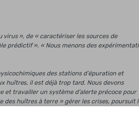
u virus », de « caractériser les sources de
le prédictif ». « Nous menons des expérimentat
hysicochimiques des stations d’épuration et
ux huîtres, il est déjà trop tard. Nous devons
que et travailler un système d’alerte précoce pour
e des huîtres à terre »
gérer les crises, poursuit 
 collectivités locales, les professionnels et les
filière conchylicole partagent leurs informations
tions sont croisées avec Remi »