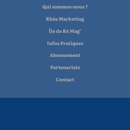
Qui sommes-nous ?
Rhéa Marketing
Île de Ré Mag’
Infos Pratiques
Abonnement
Partenariats
Contact