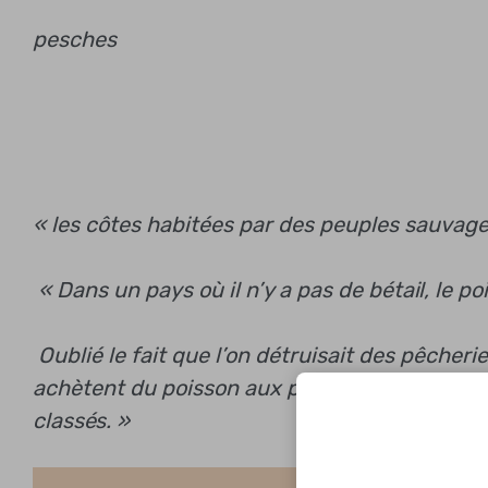
pesches
« les côtes habitées par des peuples sauvage
« Dans un pays où il n’y a pas de bétail, le p
Oublié le fait que l’on détruisait des pêcher
achètent du poisson aux pécheurs en bateaux 
classés. »