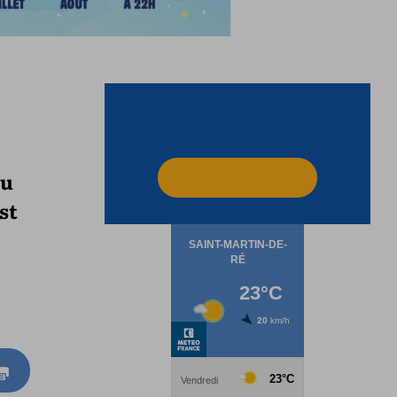
au
st