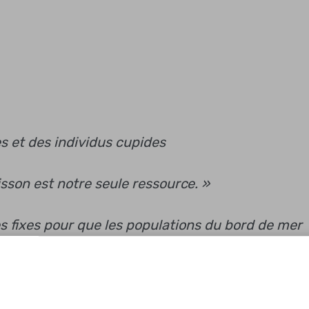
s et des individus cupides
oisson est notre seule ressource. »
ies fixes pour que les populations du bord de mer
pour développer la flotille et le nombre de mar