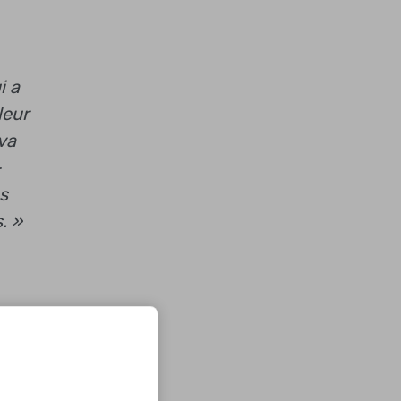
i a
leur
va
-
us
. »