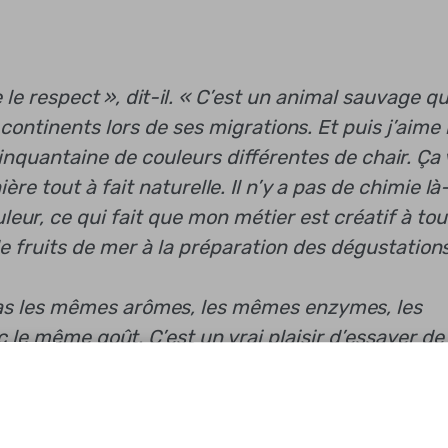
le respect », dit-il. « C’est un animal sauvage qu
 continents lors de ses migrations. Et puis j’aime 
inquantaine de couleurs différentes de chair. Ça 
re tout à fait naturelle. Il n’y a pas de chimie là
uleur, ce qui fait que mon métier est créatif à to
e fruits de mer à la préparation des dégustations
pas les mêmes arômes, les mêmes enzymes, les
le même goût. C’est un vrai plaisir d’essayer de