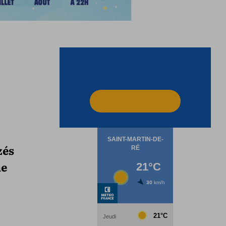
zés
he