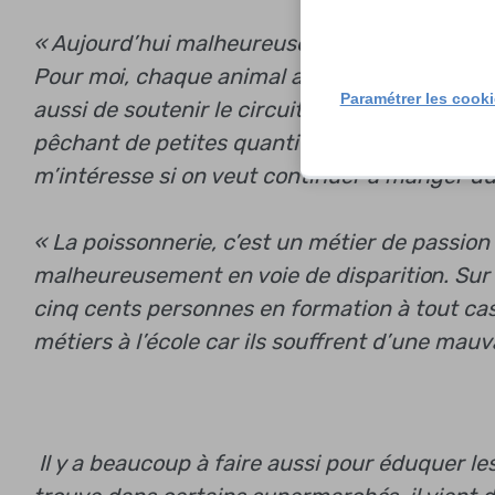
« Aujourd’hui malheureusement il y a beauco
Pour moi, chaque animal abattu mérite le resp
Paramétrer les cook
aussi de soutenir le circuit court et de valor
pêchant de petites quantités, et sans abîmer 
m’intéresse si on veut continuer à manger du
« La poissonnerie, c’est un métier de passion m
malheureusement en voie de disparition. Sur tou
cinq cents personnes en formation à tout cass
métiers à l’école car ils souffrent d’une mauv
Il y a beaucoup à faire aussi pour éduquer 