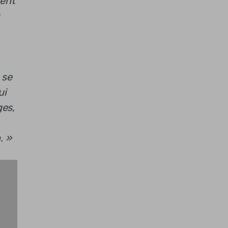
tent
 se
ui
ges,
. »