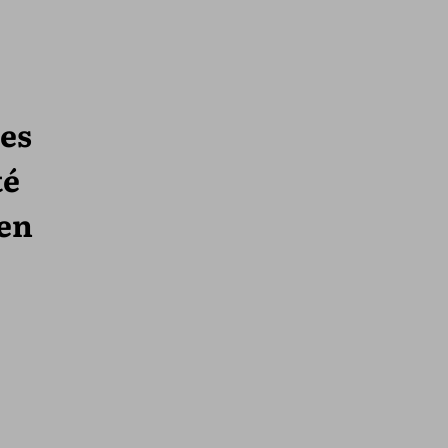
es
té
 en