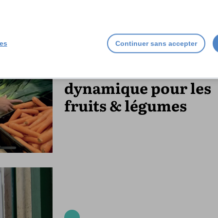
Intermarché Saint-
ies
Continuer sans accepter
Martin de Ré : Kévin 
Samuel, un duo
dynamique pour les
fruits & légumes