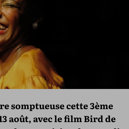
ère somptueuse cette 3ème
13 août, avec le film Bird de