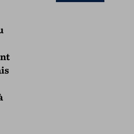
u
ent
is
à