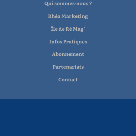
Qui sommes-nous ?
Rhéa Marketing
Île de Ré Mag’
Infos Pratiques
Abonnement
Partenariats
Contact