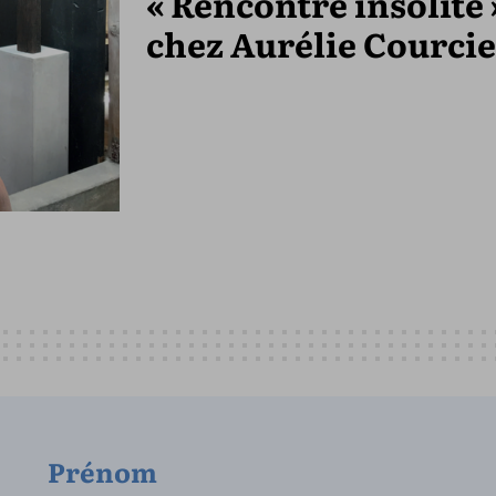
« Rencontre insolite 
chez Aurélie Courci
Prénom