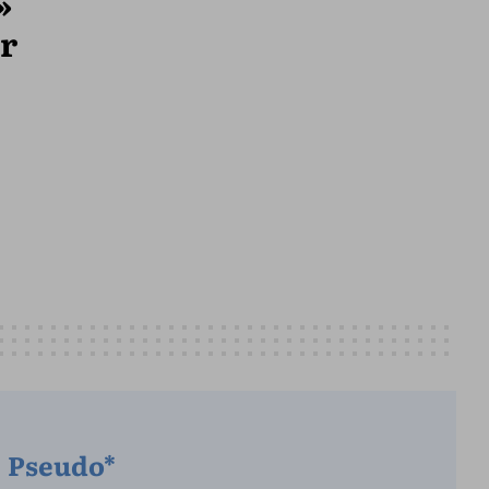
»
er
Pseudo*