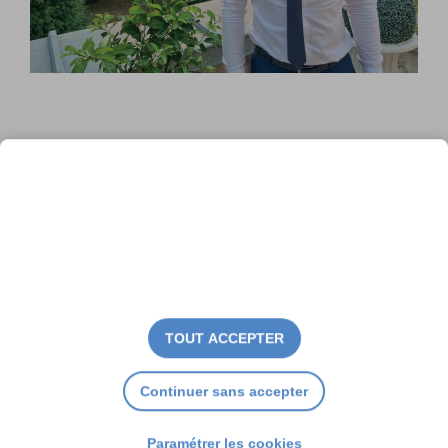
Michel Prosic : « L’île de Ré est
juste magnifique »
TOUT ACCEPTER
Continuer sans accepter
Paramétrer les cookies