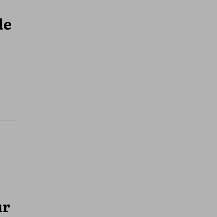
le
ur