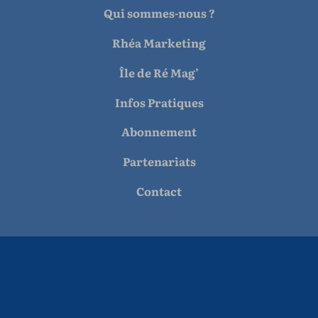
Qui sommes-nous ?
Rhéa Marketing
Île de Ré Mag’
Infos Pratiques
Abonnement
Partenariats
Contact