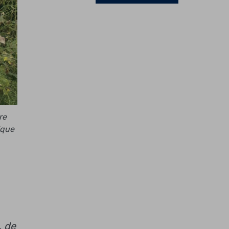
re
ique
, de