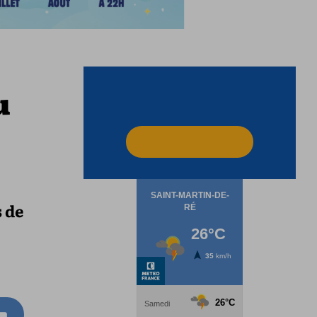
u
s de