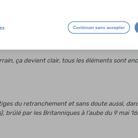
fait un coude de cent vingt pas pour aboutir à u
x cavaliers de front et construit par les Anglais
île de Loix de l’île de Ré et est large de quarante
ies
Continuer sans accepter
raduit par Emile Atgier vers 1850, et qui est consi
ents »
rain, ça devient clair, tous les éléments sont en
tiges du retranchement et sans doute aussi, dans
), brûlé par les Britanniques à l’aube du 9 mai 1