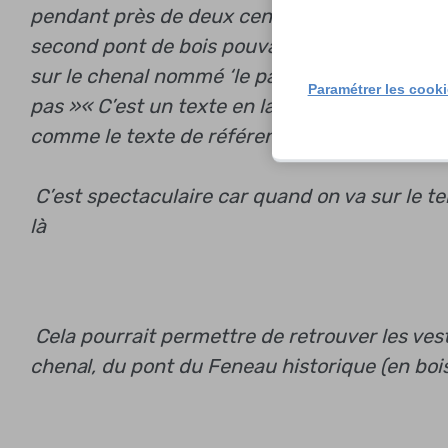
pendant près de deux cents pas et enfin elle 
second pont de bois pouvant donner accès à si
sur le chenal nommé ‘le passage’, qui sépare l’
Paramétrer les cook
pas »
« C’est un texte en latin qui avait été t
comme le texte de référence sur ces évènem
C’est spectaculaire car quand on va sur le ter
là
Cela pourrait permettre de retrouver les ves
chenal, du pont du Feneau historique (en bois