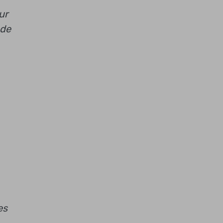
ur
 de
es