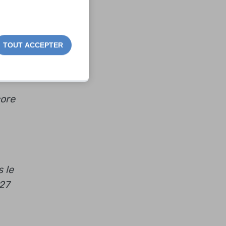
n
TOUT ACCEPTER
déré
core
 le
627