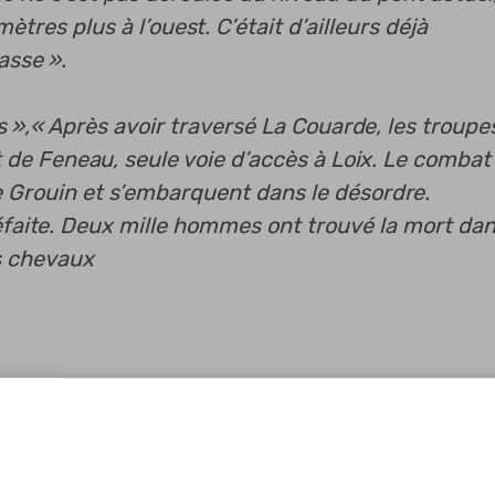
res plus à l’ouest. C’était d’ailleurs déjà
asse ».
s »,
« Après avoir traversé La Couarde, les troupe
 de Feneau, seule voie d’accès à Loix. Le combat
de Grouin et s’embarquent dans le désordre.
faite. Deux mille hommes ont trouvé la mort da
s chevaux
ts pas plus loin, cette chaussée aboutit à un peti
dant quatre-vingts pas environ, puis à gauche