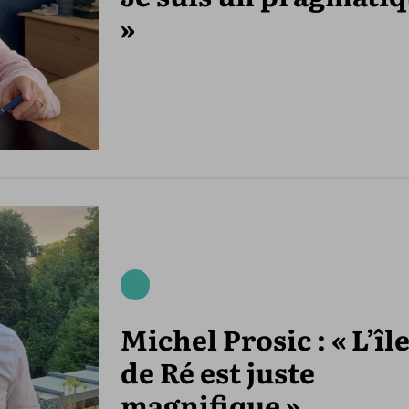
»
Michel Prosic : « L’îl
de Ré est juste
magnifique »