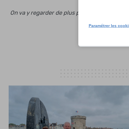
On va y regarder de plus près »
Paramétrer les cook