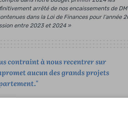
éfinitivement arrêté de nos encaissements de D
 contenues dans la Loi de Finances pour l’année 
ession entre 2023 et 2024 »
us contraint à nous recentrer sur
mpromet aucun des grands projets
partement."
re ?