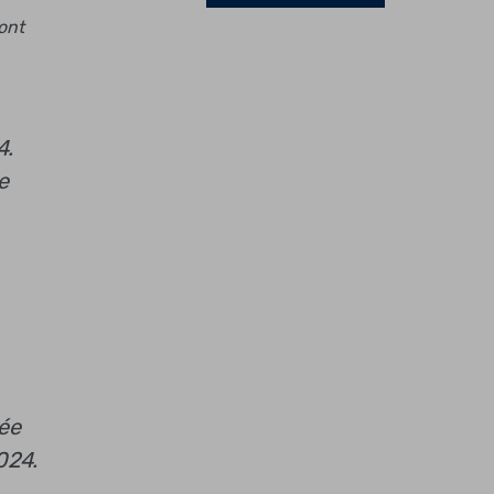
ont
4.
e
née
024.