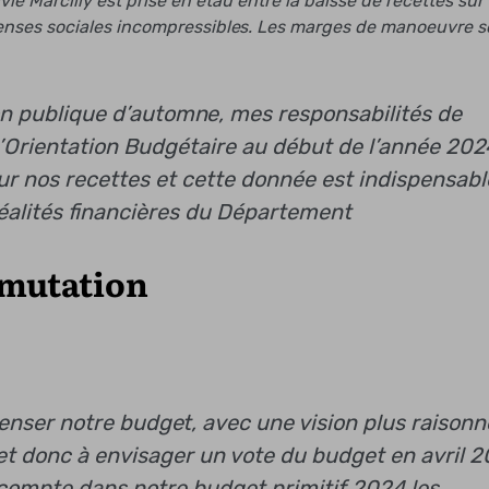
e Marcilly est prise en étau entre la baisse de recettes sur
épenses sociales incompressibles. Les marges de manoeuvre s
on publique d’automne, mes responsabilités de
’Orientation Budgétaire au début de l’année 202
ur nos recettes et cette donnée est indispensabl
éalités financières du Département
e mutation
penser notre budget, avec une vision plus raison
t donc à envisager un vote du budget en avril 2
compte dans notre budget primitif 2024 les