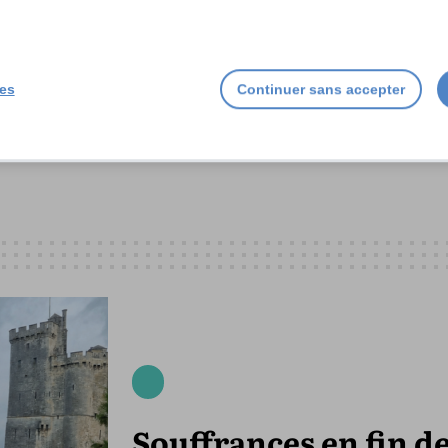
ies
Continuer sans accepter
Souffrances en fin d