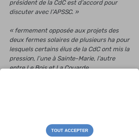
président de la CdC est d’accord pour
discuter avec l’APSSC. »
« fermement opposée aux projets des
deux fermes solaires de plusieurs ha pour
lesquels certains élus de la CdC ont mis la
pression, l’une à Sainte-Marie, l’autre
entre Le Bois et La Couarde
« Une association qui n’est pas riche est
une association qui travaille
TOUT ACCEPTER