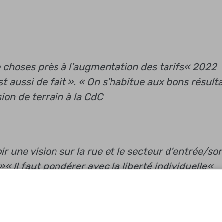
choses près à l’augmentation des tarifs
« 2022
t aussi de fait ». « On s’habitue aux bons résult
ion de terrain à la CdC
r une vision sur la rue et le secteur d’entrée/sor
 »
« Il faut pondérer avec la liberté individuelle
«
fait réfléchir, la présence de caméras pouvant ai
gressions éventuelles »