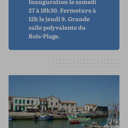
Inauguration le samedi
27 à 18h30. Fermeture à
12h le jeudi 9. Grande
salle polyvalente du
Bois-Plage.