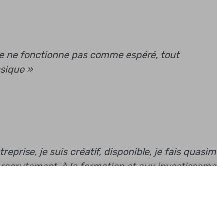
le ne fonctionne pas comme espéré, tout
sique »
reprise, je suis créatif, disponible, je fais quasi
au recrutement, à la formation et aux investissem
.