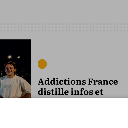
Addictions France
distille infos et
matériels à La Pergo