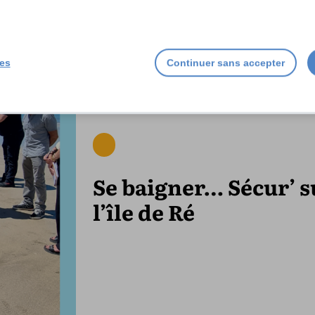
ies
Continuer sans accepter
Se baigner… Sécur’ s
l’île de Ré